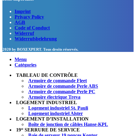
Imprint
Privacy Policy
AGB
Code of Conduct
Widerruf
Widerrufsbelehrung
2020 by BOXEXPERT
. Tous droits réservés.
Menu
Catégories
TABLEAU DE CONTRÔLE
Armoire de commande Fleet
Armoire de commande Perle ABS
Armoire de commande Perle PC
Armoire électrique Treva
LOGEMENT INDUSTRIEL
Logement industriel St. Pauli
Logement industriel Alster
LOGEMENT D’INSTALLATION
Boîte de jonction de câbles Hanse-KPL
19“ SERRURE DE SERVICE
Baie de serveur 19 pouces Kontor