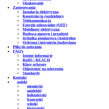
Opakowanie
Zastosowania
Instalacja elektryczna
Konstrukcja rozdzielnicy
Telekomunikacja
Energie odnawialne (OZE)
Mobilność elektryczna
Budowa maszyn i urządzeń
technika pomiarowa i kontrolna
Ochrona i inżynieria budowlana
Pliki do pobrania
FAQ’s
Istotne informacje
RoHS / REACH
Klasy ochrony
Odporność na uderzenia
Standardy
Kontakt
polski
niemiecki
angielski
holenderski
francuski
włoski
hiszpański