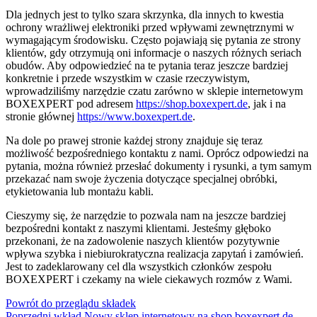
Dla jednych jest to tylko szara skrzynka, dla innych to kwestia
ochrony wrażliwej elektroniki przed wpływami zewnętrznymi w
wymagającym środowisku. Często pojawiają się pytania ze strony
klientów, gdy otrzymują oni informacje o naszych różnych seriach
obudów. Aby odpowiedzieć na te pytania teraz jeszcze bardziej
konkretnie i przede wszystkim w czasie rzeczywistym,
wprowadziliśmy narzędzie czatu zarówno w sklepie internetowym
BOXEXPERT pod adresem
https://shop.boxexpert.de
, jak i na
stronie głównej
https://www.boxexpert.de
.
Na dole po prawej stronie każdej strony znajduje się teraz
możliwość bezpośredniego kontaktu z nami. Oprócz odpowiedzi na
pytania, można również przesłać dokumenty i rysunki, a tym samym
przekazać nam swoje życzenia dotyczące specjalnej obróbki,
etykietowania lub montażu kabli.
Cieszymy się, że narzędzie to pozwala nam na jeszcze bardziej
bezpośredni kontakt z naszymi klientami. Jesteśmy głęboko
przekonani, że na zadowolenie naszych klientów pozytywnie
wpływa szybka i niebiurokratyczna realizacja zapytań i zamówień.
Jest to zadeklarowany cel dla wszystkich członków zespołu
BOXEXPERT i czekamy na wiele ciekawych rozmów z Wami.
Powrót do przeglądu składek
Poprzedni wkład
Nowy sklep internetowy na shop.boxexpert.de