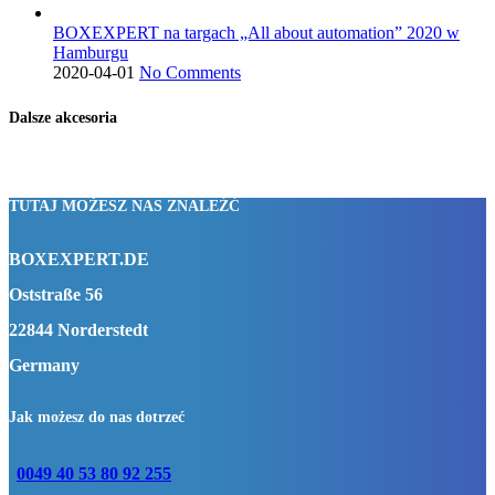
BOXEXPERT na targach „All about automation” 2020 w
Hamburgu
2020-04-01
No Comments
Dalsze akcesoria
TUTAJ MOŻESZ NAS ZNALEŹĆ
BOXEXPERT.DE
Oststraße 56
22844 Norderstedt
Germany
Jak możesz do nas dotrzeć
0049 40 53 80 92 255