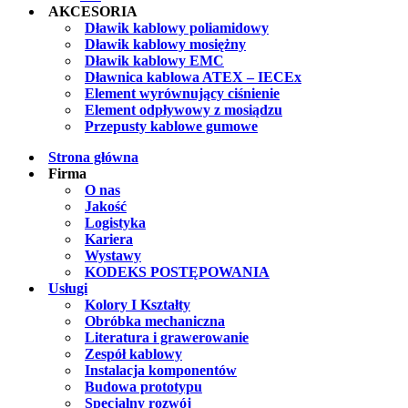
AKCESORIA
Dławik kablowy poliamidowy
Dławik kablowy mosiężny
Dławik kablowy EMC
Dławnica kablowa ATEX – IECEx
Element wyrównujący ciśnienie
Element odpływowy z mosiądzu
Przepusty kablowe gumowe
Strona główna
Firma
O nas
Jakość
Logistyka
Kariera
Wystawy
KODEKS POSTĘPOWANIA
Usługi
Kolory I Kształty
Obróbka mechaniczna
Literatura i grawerowanie
Zespół kablowy
Instalacja komponentów
Budowa prototypu
Specjalny rozwój