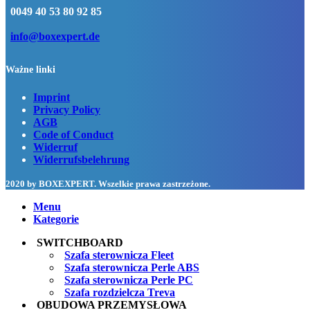
0049 40 53 80 92 85
info@boxexpert.de
Ważne linki
Imprint
Privacy Policy
AGB
Code of Conduct
Widerruf
Widerrufsbelehrung
2020 by BOXEXPERT
. Wszelkie prawa zastrzeżone.
Menu
Kategorie
SWITCHBOARD
Szafa sterownicza Fleet
Szafa sterownicza Perle ABS
Szafa sterownicza Perle PC
Szafa rozdzielcza Treva
OBUDOWA PRZEMYSŁOWA