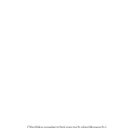
Obróbka powierzchni naszych plastikowych i