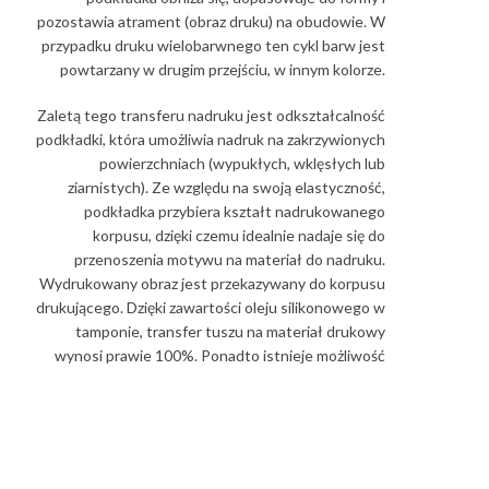
pozostawia atrament (obraz druku) na obudowie. W
przypadku druku wielobarwnego ten cykl barw jest
powtarzany w drugim przejściu, w innym kolorze.
Zaletą tego transferu nadruku jest odkształcalność
podkładki, która umożliwia nadruk na zakrzywionych
powierzchniach (wypukłych, wklęsłych lub
ziarnistych). Ze względu na swoją elastyczność,
podkładka przybiera kształt nadrukowanego
korpusu, dzięki czemu idealnie nadaje się do
przenoszenia motywu na materiał do nadruku.
Wydrukowany obraz jest przekazywany do korpusu
drukującego. Dzięki zawartości oleju silikonowego w
tamponie, transfer tuszu na materiał drukowy
wynosi prawie 100%. Ponadto istnieje możliwość
nadruku szerokiego zakresu rozmiarów w różnych
kolorach.
Czy masz pytania dotyczące tampodruku? Chętnie
Państwu doradzimy i poinformujemy o naszych