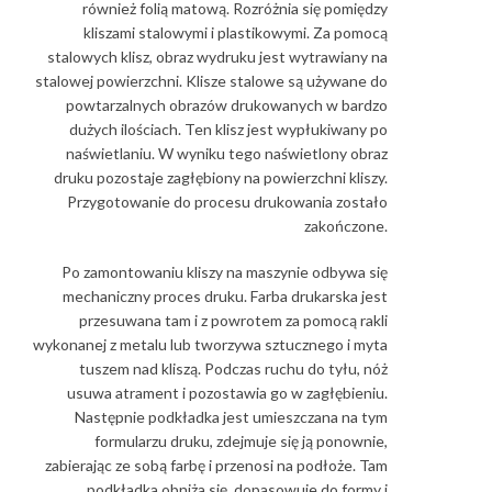
również folią matową. Rozróżnia się pomiędzy
kliszami stalowymi i plastikowymi. Za pomocą
stalowych klisz, obraz wydruku jest wytrawiany na
stalowej powierzchni. Klisze stalowe są używane do
powtarzalnych obrazów drukowanych w bardzo
dużych ilościach. Ten klisz jest wypłukiwany po
naświetlaniu. W wyniku tego naświetlony obraz
druku pozostaje zagłębiony na powierzchni kliszy.
Przygotowanie do procesu drukowania zostało
zakończone.
Po zamontowaniu kliszy na maszynie odbywa się
mechaniczny proces druku. Farba drukarska jest
przesuwana tam i z powrotem za pomocą rakli
wykonanej z metalu lub tworzywa sztucznego i myta
tuszem nad kliszą. Podczas ruchu do tyłu, nóż
usuwa atrament i pozostawia go w zagłębieniu.
Następnie podkładka jest umieszczana na tym
formularzu druku, zdejmuje się ją ponownie,
zabierając ze sobą farbę i przenosi na podłoże. Tam
podkładka obniża się, dopasowuje do formy i