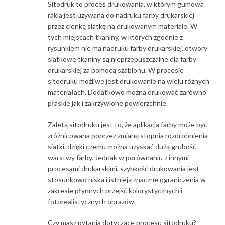
Sitodruk to proces drukowania, w którym gumowa
rakla jest używana do nadruku farby drukarskiej
przez cienką siatkę na drukowanym materiale. W
tych miejscach tkaniny, w których zgodnie z
rysunkiem nie ma nadruku farby drukarskiej, otwory
siatkowe tkaniny są nieprzepuszczalne dla farby
drukarskiej za pomocą szablonu. W procesie
sitodruku możliwe jest drukowanie na wielu różnych
materiałach. Dodatkowo można drukować zarówno
płaskie jak i zakrzywione powierzchnie.
Zaletą sitodruku jest to, że aplikacja farby może być
zróżnicowana poprzez zmianę stopnia rozdrobnienia
siatki, dzięki czemu można uzyskać dużą grubość
warstwy farby. Jednak w porównaniu z innymi
procesami drukarskimi, szybkość drukowania jest
stosunkowo niska i istnieją znaczne ograniczenia w
zakresie płynnych przejść kolorystycznych i
fotorealistycznych obrazów.
Czy masz pytania dotyczące procesu sitodruku?