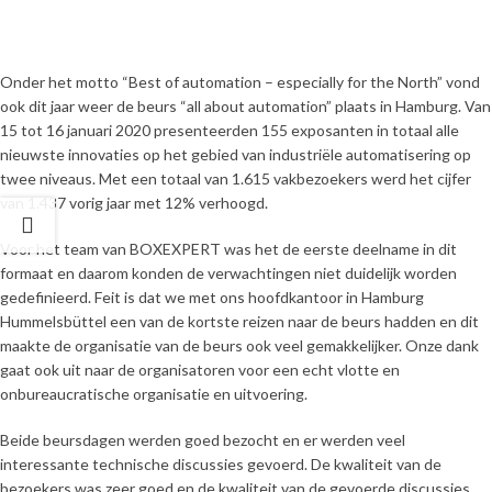
Onder het motto “Best of automation – especially for the North” vond
ook dit jaar weer de beurs “all about automation” plaats in Hamburg. Van
15 tot 16 januari 2020 presenteerden 155 exposanten in totaal alle
nieuwste innovaties op het gebied van industriële automatisering op
twee niveaus. Met een totaal van 1.615 vakbezoekers werd het cijfer
van 1.437 vorig jaar met 12% verhoogd.
Voor het team van BOXEXPERT was het de eerste deelname in dit
formaat en daarom konden de verwachtingen niet duidelijk worden
gedefinieerd. Feit is dat we met ons hoofdkantoor in Hamburg
Hummelsbüttel een van de kortste reizen naar de beurs hadden en dit
maakte de organisatie van de beurs ook veel gemakkelijker. Onze dank
gaat ook uit naar de organisatoren voor een echt vlotte en
onbureaucratische organisatie en uitvoering.
Beide beursdagen werden goed bezocht en er werden veel
interessante technische discussies gevoerd. De kwaliteit van de
bezoekers was zeer goed en de kwaliteit van de gevoerde discussies