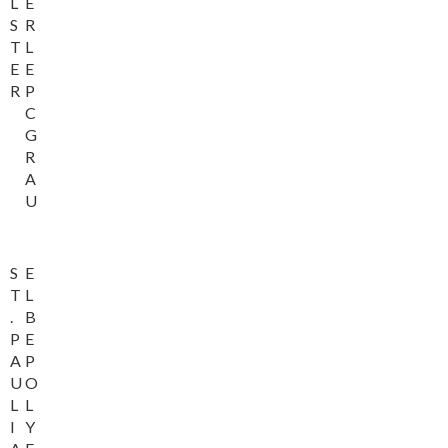
L
E
S
R
T
L
E
E
R
P
C
G
R
A
U
S
E
T
L
.
B
P
E
A
P
U
O
L
L
I
Y