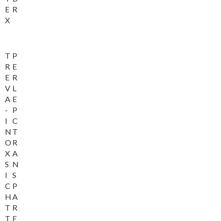
E
R
X
T
P
R
E
E
R
V
L
A
E
-
P
I
C
N
T
O
R
X
A
S
N
I
S
C
P
H
A
T
R
T
E