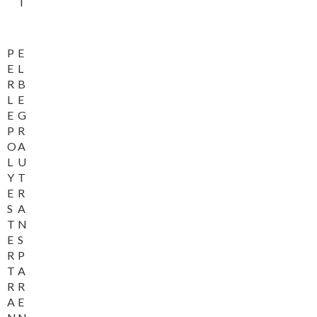
T
P
E
E
L
R
B
L
E
E
G
P
R
O
A
L
U
Y
T
E
R
S
A
T
N
E
S
R
P
T
A
R
R
A
E