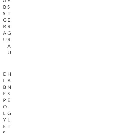
A
E
B
S
S
T
G
E
R
R
A
G
U
R
A
U
E
H
L
A
B
N
E
S
P
E
O
-
L
G
Y
L
E
T
S