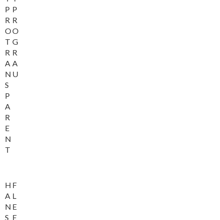
P
P
R
R
O
O
T
G
R
R
A
A
N
U
S
P
A
R
E
N
T
H
F
A
L
N
E
S
E