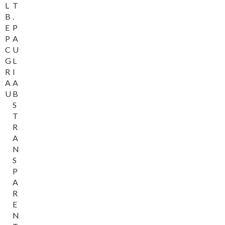
L
T
B
.
E
P
P
A
C
U
G
L
R
I
A
A
U
B
S
T
R
A
N
S
P
A
R
E
N