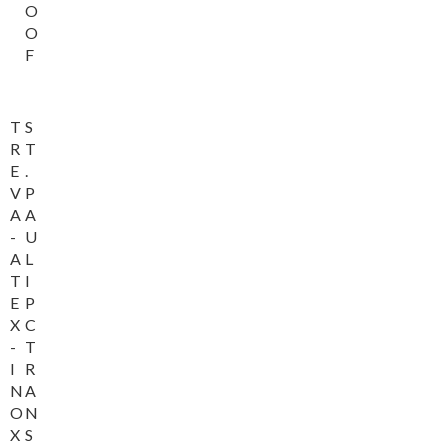
O
O
F
T
S
R
T
E
.
V
P
A
A
-
U
A
L
T
I
E
P
X
C
-
T
I
R
N
A
O
N
X
S