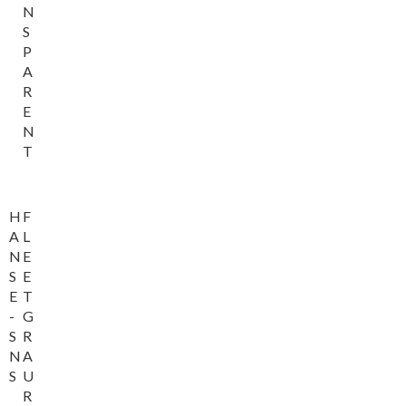
N
S
P
A
R
E
N
T
H
F
A
L
N
E
S
E
E
T
-
G
S
R
N
A
S
U
R