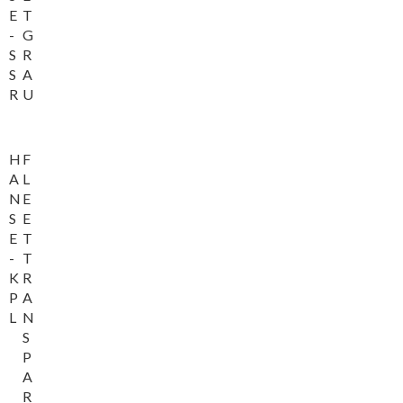
E
T
-
G
S
R
S
A
R
U
H
F
A
L
N
E
S
E
E
T
-
T
K
R
P
A
L
N
S
P
A
R