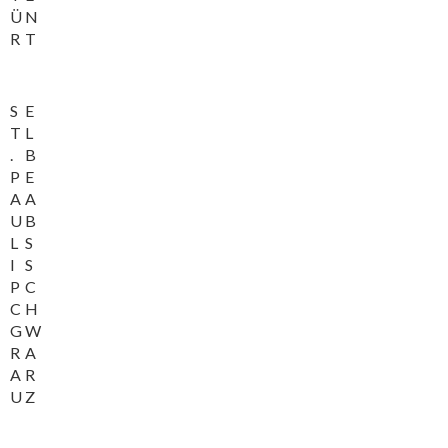
Ü
N
R
T
S
E
T
L
.
B
P
E
A
A
U
B
L
S
I
S
P
C
C
H
G
W
R
A
A
R
U
Z