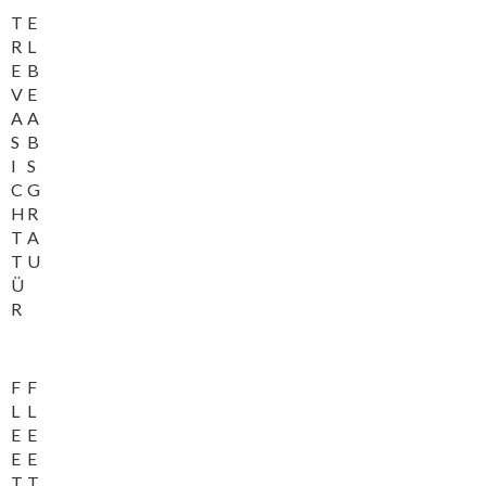
T
E
R
L
E
B
V
E
A
A
S
B
I
S
C
G
H
R
T
A
T
U
Ü
R
F
F
L
L
E
E
E
E
T
T