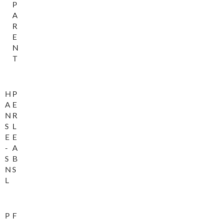
P
A
R
E
N
T
H
P
A
E
N
R
S
L
E
E
-
A
S
B
N
S
L
P
F