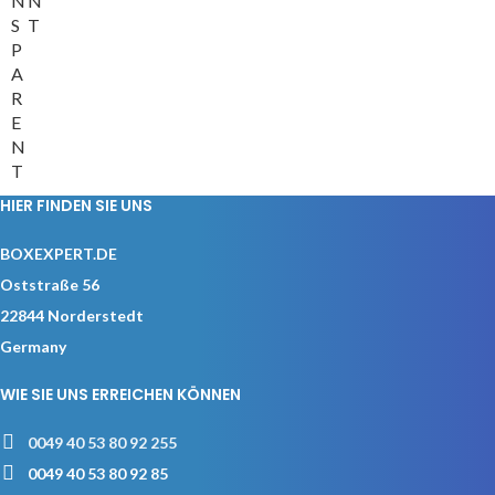
N
N
S
T
P
A
R
E
N
T
HIER FINDEN SIE UNS
BOXEXPERT.DE
Oststraße 56
22844 Norderstedt
Germany
WIE SIE UNS ERREICHEN KÖNNEN
0049 40 53 80 92 255
0049 40 53 80 92 85