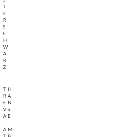
T
E
R
S
C
H
W
A
R
Z
T
H
R
A
E
N
V
S
A
E
-
-
A
M
T
B