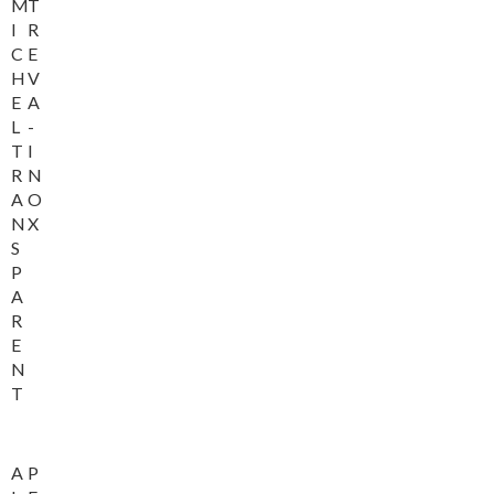
M
T
I
R
C
E
H
V
E
A
L
-
T
I
R
N
A
O
N
X
S
P
A
R
E
N
T
A
P