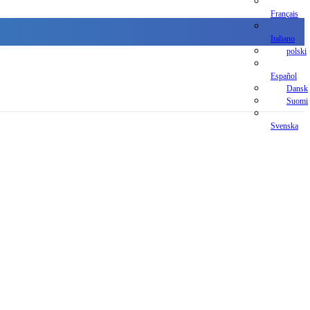
Français
Italiano
polski
Español
Dansk
Suomi
Svenska