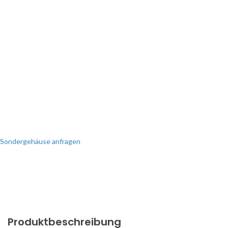
SONDERANFERTIGUNG?
Perfekt auf Sie zugeschnitten!
Wir erstellen Ihnen gerne ein
individuelles Angebot.
Sondergehäuse anfragen
Produktbeschreibung