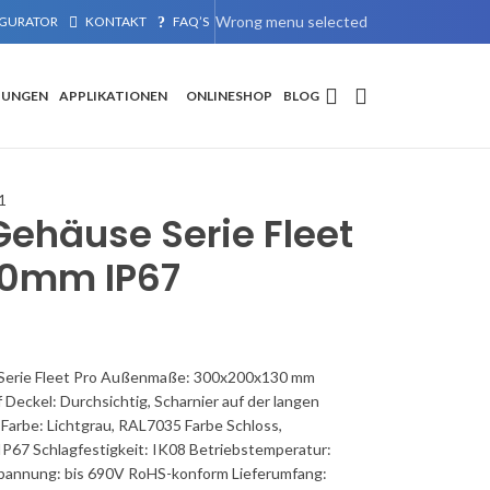
Wrong menu selected
GURATOR
KONTAKT
FAQ’S
TUNGEN
APPLIKATIONEN
ONLINESHOP
BLOG
1
ehäuse Serie Fleet
30mm IP67
erie Fleet Pro Außenmaße: 300x200x130 mm
Deckel: Durchsichtig, Scharnier auf der langen
 Farbe: Lichtgrau, RAL7035 Farbe Schloss,
 IP67 Schlagfestigkeit: IK08 Betriebstemperatur:
pannung: bis 690V RoHS-konform Lieferumfang: