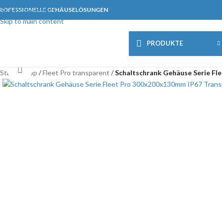
ROFESSIONELLE GEHÄUSELÖSUNGEN
Skip to navigation
Skip to main content
PRODUKTE
Click to enlarge
Start
/
Shop
/
Fleet Pro transparent
/
Schaltschrank Gehäuse Serie F