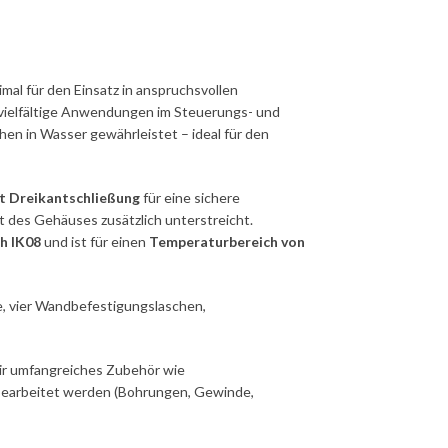
timal für den Einsatz in anspruchsvollen
 vielfältige Anwendungen im Steuerungs- und
hen in Wasser gewährleistet – ideal für den
t Dreikantschließung
für eine sichere
it des Gehäuses zusätzlich unterstreicht.
ch IK08
und ist für einen
Temperaturbereich von
te, vier Wandbefestigungslaschen,
ir umfangreiches Zubehör wie
 bearbeitet werden (Bohrungen, Gewinde,