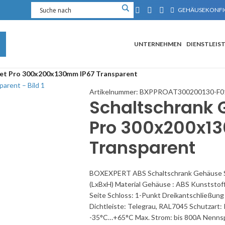
GEHÄUSEKONFI
UNTERNEHMEN
DIENSTLEIS
leet Pro 300x200x130mm IP67 Transparent
Artikelnummer:
BXPPROAT300200130-F0
Schaltschrank G
Pro 300x200x1
Transparent
BOXEXPERT ABS Schaltschrank Gehäuse S
(LxBxH) Material Gehäuse : ABS Kunststoff 
Seite Schloss: 1-Punkt Dreikantschließung
Dichtleiste: Telegrau, RAL7045 Schutzart:
-35°C…+65°C Max. Strom: bis 800A Nenns