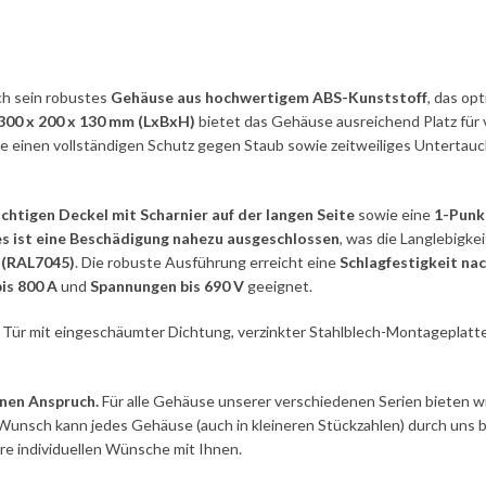
h sein robustes
Gehäuse aus hochwertigem ABS-Kunststoff
, das op
00 x 200 x 130 mm (LxBxH)
bietet das Gehäuse ausreichend Platz für
die einen vollständigen Schutz gegen Staub sowie zeitweiliges Untertauc
chtigen Deckel mit Scharnier auf der langen Seite
sowie eine
1-Punk
es ist eine Beschädigung nahezu ausgeschlossen
, was die Langlebigke
 (RAL7045)
. Die robuste Ausführung erreicht eine
Schlagfestigkeit na
is 800 A
und
Spannungen bis 690 V
geeignet.
il, Tür mit eingeschäumter Dichtung, verzinkter Stahlblech-Montageplat
nen Anspruch.
Für alle Gehäuse unserer verschiedenen Serien bieten w
Wunsch kann jedes Gehäuse (auch in kleineren Stückzahlen) durch uns
hre individuellen Wünsche mit Ihnen.