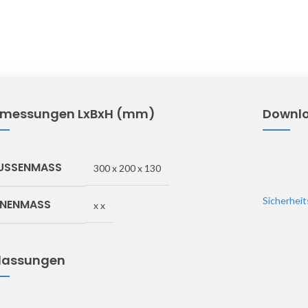
messungen LxBxH (mm)
Downl
USSENMASS
300 x 200 x 130
Sicherheit
NNENMASS
x x
lassungen