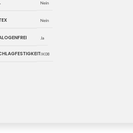
L
Nein
TEX
Nein
ALOGENFREI
Ja
CHLAGFESTIGKEIT
IK08