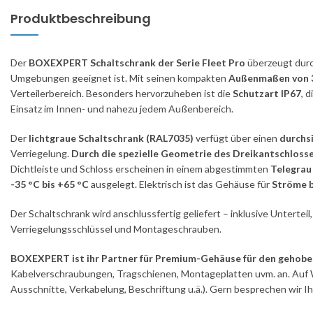
Produktbeschreibung
Der
BOXEXPERT Schaltschrank der Serie Fleet Pro
überzeugt durc
Umgebungen geeignet ist. Mit seinen kompakten
Außenmaßen von 3
Verteilerbereich. Besonders hervorzuheben ist die
Schutzart IP67
, 
Einsatz im Innen- und nahezu jedem Außenbereich.
Der
lichtgraue Schaltschrank (RAL7035)
verfügt über einen
durchsi
Verriegelung.
Durch die spezielle Geometrie des Dreikantschloss
Dichtleiste und Schloss erscheinen in einem abgestimmten
Telegrau
-35 °C bis +65 °C
ausgelegt. Elektrisch ist das Gehäuse für
Ströme b
Der Schaltschrank wird anschlussfertig geliefert – inklusive Unterte
Verriegelungsschlüssel und Montageschrauben.
BOXEXPERT ist ihr Partner für Premium-Gehäuse für den gehobe
Kabelverschraubungen, Tragschienen, Montageplatten uvm. an. Auf 
Ausschnitte, Verkabelung, Beschriftung u.ä.). Gern besprechen wir I