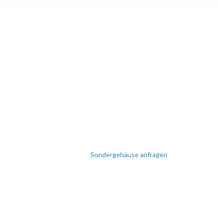
SIE BENÖTIGEN EINE
SONDERANFERTIGUNG
Perfekt auf Sie zugeschnitten!
Wir erstellen Ihnen gerne ein
individuelles Angebot.
Sondergehäuse anfragen