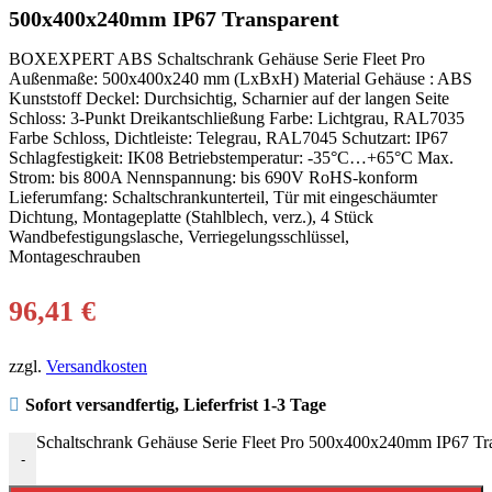
500x400x240mm IP67 Transparent
BOXEXPERT ABS Schaltschrank Gehäuse Serie Fleet Pro
Außenmaße: 500x400x240 mm (LxBxH) Material Gehäuse : ABS
Kunststoff Deckel: Durchsichtig, Scharnier auf der langen Seite
Schloss: 3-Punkt Dreikantschließung Farbe: Lichtgrau, RAL7035
Farbe Schloss, Dichtleiste: Telegrau, RAL7045 Schutzart: IP67
Schlagfestigkeit: IK08 Betriebstemperatur: -35°C…+65°C Max.
Strom: bis 800A Nennspannung: bis 690V RoHS-konform
Lieferumfang: Schaltschrankunterteil, Tür mit eingeschäumter
Dichtung, Montageplatte (Stahlblech, verz.), 4 Stück
Wandbefestigungslasche, Verriegelungsschlüssel,
Montageschrauben
96,41
€
zzgl.
Versandkosten
Sofort versandfertig, Lieferfrist 1-3 Tage
Schaltschrank Gehäuse Serie Fleet Pro 500x400x240mm IP67 Tr
-