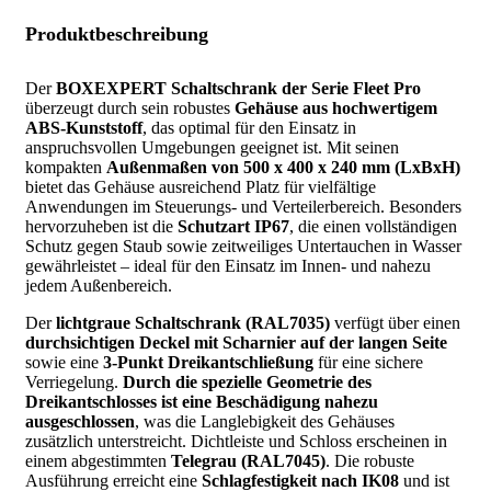
Produktbeschreibung
Der
BOXEXPERT Schaltschrank der Serie Fleet Pro
überzeugt durch sein robustes
Gehäuse aus hochwertigem
ABS-Kunststoff
, das optimal für den Einsatz in
anspruchsvollen Umgebungen geeignet ist. Mit seinen
kompakten
Außenmaßen von 500 x 400 x 240 mm (LxBxH)
bietet das Gehäuse ausreichend Platz für vielfältige
Anwendungen im Steuerungs- und Verteilerbereich. Besonders
hervorzuheben ist die
Schutzart IP67
, die einen vollständigen
Schutz gegen Staub sowie zeitweiliges Untertauchen in Wasser
gewährleistet – ideal für den Einsatz im Innen- und nahezu
jedem Außenbereich.
Der
lichtgraue Schaltschrank (RAL7035)
verfügt über einen
durchsichtigen Deckel mit Scharnier auf der langen Seite
sowie eine
3-Punkt Dreikantschließung
für eine sichere
Verriegelung.
Durch die spezielle Geometrie des
Dreikantschlosses ist eine Beschädigung nahezu
ausgeschlossen
, was die Langlebigkeit des Gehäuses
zusätzlich unterstreicht. Dichtleiste und Schloss erscheinen in
einem abgestimmten
Telegrau (RAL7045)
. Die robuste
Ausführung erreicht eine
Schlagfestigkeit nach IK08
und ist