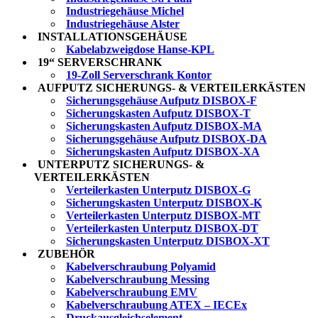
Industriegehäuse Michel
Industriegehäuse Alster
INSTALLATIONSGEHÄUSE
Kabelabzweigdose Hanse-KPL
19“ SERVERSCHRANK
19-Zoll Serverschrank Kontor
AUFPUTZ SICHERUNGS- & VERTEILERKÄSTEN
Sicherungsgehäuse Aufputz DISBOX-F
Sicherungskasten Aufputz DISBOX-T
Sicherungskasten Aufputz DISBOX-MA
Sicherungsgehäuse Aufputz DISBOX-DA
Sicherungskasten Aufputz DISBOX-XA
UNTERPUTZ SICHERUNGS- &
VERTEILERKÄSTEN
Verteilerkasten Unterputz DISBOX-G
Sicherungskasten Unterputz DISBOX-K
Verteilerkasten Unterputz DISBOX-MT
Verteilerkasten Unterputz DISBOX-DT
Sicherungskasten Unterputz DISBOX-XT
ZUBEHÖR
Kabelverschraubung Polyamid
Kabelverschraubung Messing
Kabelverschraubung EMV
Kabelverschraubung ATEX – IECEx
Druckausgleichselement