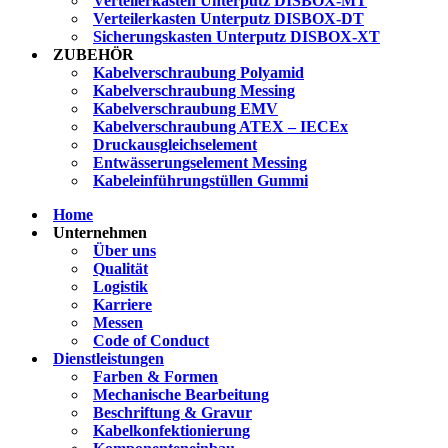
Verteilerkasten Unterputz DISBOX-MT
Verteilerkasten Unterputz DISBOX-DT
Sicherungskasten Unterputz DISBOX-XT
ZUBEHÖR
Kabelverschraubung Polyamid
Kabelverschraubung Messing
Kabelverschraubung EMV
Kabelverschraubung ATEX – IECEx
Druckausgleichselement
Entwässerungselement Messing
Kabeleinführungstüllen Gummi
Home
Unternehmen
Über uns
Qualität
Logistik
Karriere
Messen
Code of Conduct
Dienstleistungen
Farben & Formen
Mechanische Bearbeitung
Beschriftung & Gravur
Kabelkonfektionierung