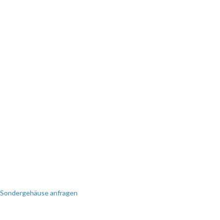
SIE BENÖTIGEN EINE
SONDERANFERTIGUNG?
Perfekt auf Sie zugeschnitten!
Wir erstellen Ihnen gerne ein
individuelles Angebot.
Sondergehäuse anfragen