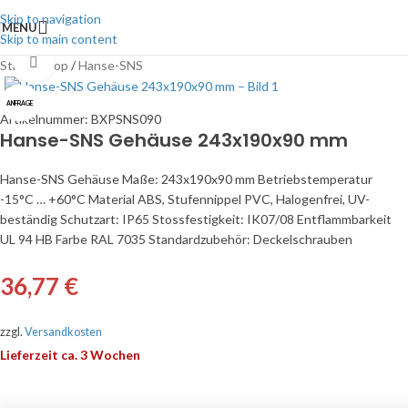
Skip to navigation
MENU
Skip to main content
Click to enlarge
Start
/
Shop
/
Hanse-SNS
ANFRAGE
Artikelnummer:
BXPSNS090
Hanse-SNS Gehäuse 243x190x90 mm
Hanse-SNS Gehäuse Maße: 243x190x90 mm Betriebstemperatur
-15°C … +60°C Material ABS, Stufennippel PVC, Halogenfrei, UV-
beständig Schutzart: IP65 Stossfestigkeit: IK07/08 Entflammbarkeit
UL 94 HB Farbe RAL 7035 Standardzubehör: Deckelschrauben
36,77
€
zzgl.
Versandkosten
Lieferzeit ca. 3 Wochen