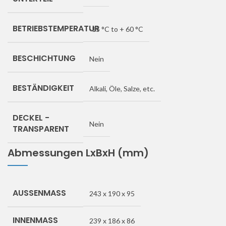
BETRIEBSTEMPERATUR
-15 °C to + 60 °C
BESCHICHTUNG
Nein
BESTÄNDIGKEIT
Alkali, Öle, Salze, etc.
DECKEL -
Nein
TRANSPARENT
Abmessungen LxBxH (mm)
AUSSENMASS
243 x 190 x 95
INNENMASS
239 x 186 x 86