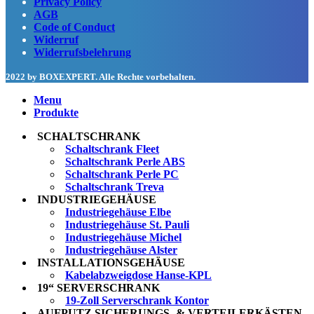
Privacy Policy
AGB
Code of Conduct
Widerruf
Widerrufsbelehrung
2022 by BOXEXPERT
. Alle Rechte vorbehalten.
Menu
Produkte
SCHALTSCHRANK
Schaltschrank Fleet
Schaltschrank Perle ABS
Schaltschrank Perle PC
Schaltschrank Treva
INDUSTRIEGEHÄUSE
Industriegehäuse Elbe
Industriegehäuse St. Pauli
Industriegehäuse Michel
Industriegehäuse Alster
INSTALLATIONSGEHÄUSE
Kabelabzweigdose Hanse-KPL
19“ SERVERSCHRANK
19-Zoll Serverschrank Kontor
AUFPUTZ SICHERUNGS- & VERTEILERKÄSTEN