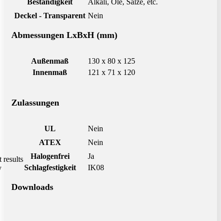
Beständigkeit
Alkali, Öle, Salze, etc.
Deckel - Transparent
Nein
Abmessungen LxBxH (mm)
Außenmaß
130 x 80 x 125
Innenmaß
121 x 71 x 120
Zulassungen
UL
Nein
ATEX
Nein
Halogenfrei
Ja
t results
Schlagfestigkeit
IK08
y
Downloads