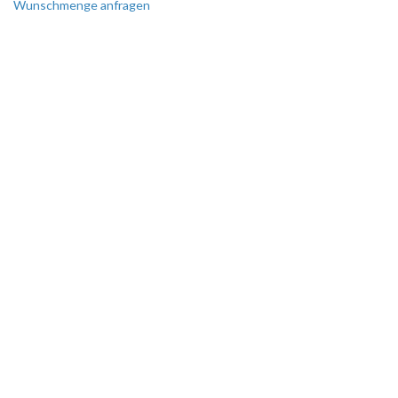
Wunschmenge anfragen
SIE BENÖTIGEN EINE
SONDERANFERTIGUNG?
Perfekt auf Sie zugeschnitten!
Wir erstellen Ihnen gerne ein
individuelles Angebot.