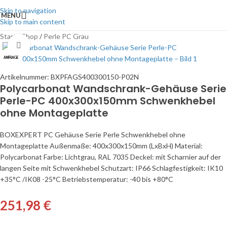
Skip to navigation
MENU
Skip to main content
Start
/
Shop
/
Perle PC Grau
Click to enlarge
ANFRAGE
Artikelnummer:
BXPFAGS400300150-P02N
Polycarbonat Wandschrank-Gehäuse Serie
Perle-PC 400x300x150mm Schwenkhebel
ohne Montageplatte
BOXEXPERT PC Gehäuse Serie Perle Schwenkhebel ohne
Montageplatte Außenmaße: 400x300x150mm (LxBxH) Material:
Polycarbonat Farbe: Lichtgrau, RAL 7035 Deckel: mit Scharnier auf der
langen Seite mit Schwenkhebel Schutzart: IP66 Schlagfestigkeit: IK10
+35°C /IK08 -25°C Betriebstemperatur: -40 bis +80°C
251,98
€