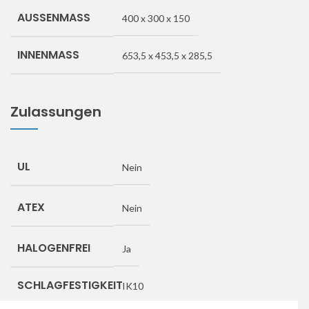
AUSSENMASS
400 x 300 x 150
INNENMASS
653,5 x 453,5 x 285,5
Zulassungen
UL
Nein
ATEX
Nein
HALOGENFREI
Ja
SCHLAGFESTIGKEIT
IK10