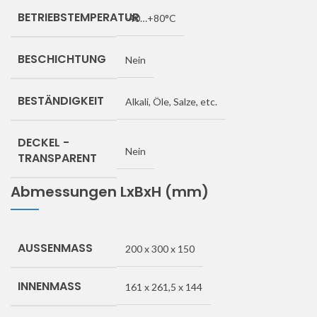
BETRIEBSTEMPERATUR
-40…+80°C
BESCHICHTUNG
Nein
BESTÄNDIGKEIT
Alkali, Öle, Salze, etc.
DECKEL -
Nein
TRANSPARENT
Abmessungen LxBxH (mm)
AUSSENMASS
200 x 300 x 150
INNENMASS
161 x 261,5 x 144