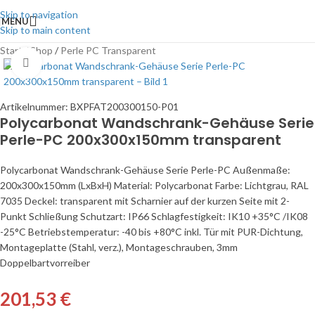
Skip to navigation
MENU
Skip to main content
Start
/
Shop
/
Perle PC Transparent
Click to enlarge
Artikelnummer:
BXPFAT200300150-P01
Polycarbonat Wandschrank-Gehäuse Serie
Perle-PC 200x300x150mm transparent
Polycarbonat Wandschrank-Gehäuse Serie Perle-PC Außenmaße:
200x300x150mm (LxBxH) Material: Polycarbonat Farbe: Lichtgrau, RAL
7035 Deckel: transparent mit Scharnier auf der kurzen Seite mit 2-
Punkt Schließung Schutzart: IP66 Schlagfestigkeit: IK10 +35°C /IK08
-25°C Betriebstemperatur: -40 bis +80°C inkl. Tür mit PUR-Dichtung,
Montageplatte (Stahl, verz.), Montageschrauben, 3mm
Doppelbartvorreiber
201,53
€