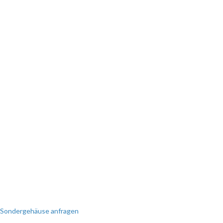
SIE BENÖTIGEN EINE
SONDERANFERTIGUNG?
Perfekt auf Sie zugeschnitten!
Wir erstellen Ihnen gerne ein
individuelles Angebot.
Sondergehäuse anfragen