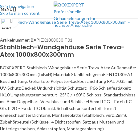
Skip to navigation
MENU
Skip to main content
Click to enlarge
ANFRAGE
Artikelnummer:
BXPIEX1008030-T01
Stahlblech-Wandgehäuse Serie Treva-
Atex 1000x800x300mm
BOXEXPERT Stahlblech-Wandgehäuse Serie Treva-Atex Außenmaße:
1000x800x300 mm (LxBxH) Material: Stahlblech gemäß EN10130+A1
Beschichtung: Gehärtete Polyester-Lackbeschichtung RAL 7035 mit
UV-Schutz Deckel: Undurchsichtig Schutzart: IP66 Schlagfestigkeit:
IK10 Umgebungstemperatur: -25°C / +60°C Schloss: Standardschloss
mit 5mm Doppelbart-Verschluss und Schlüssel 5mm II 2G – Ex eb IIC
Gb. II 2D – Ex tb IIIC Db. inkl. Schaltschrankunterteil, Tür mit
eingeschäumter Dichtung, Montageplatte (Stahlblech, verz. 2mm),
Zubehörbeutel (Schlüssel, 4 Dichtstopfen, Satz aus Muttern und
Unterlegscheiben, Ablassstopfen, Montageanleitung)