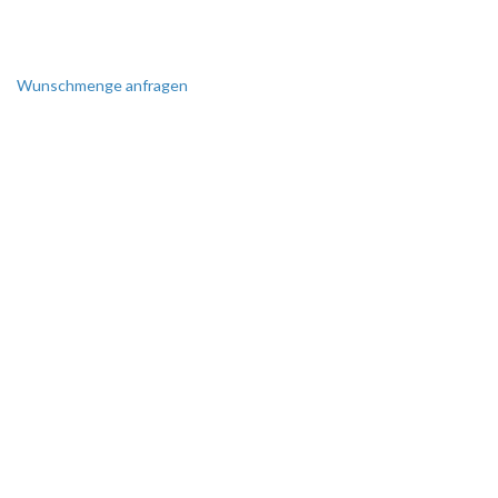
Wunschmenge anfragen
SIE BENÖTIGEN EINE
SONDERANFERTIGUNG?
Perfekt auf Sie zugeschnitten!
Wir erstellen Ihnen gerne ein
individuelles Angebot.