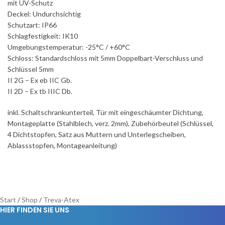
mit UV-Schutz
Deckel: Undurchsichtig
Schutzart: IP66
Schlagfestigkeit: IK10
Umgebungstemperatur: -25°C / +60°C
Schloss: Standardschloss mit 5mm Doppelbart-Verschluss und
Schlüssel 5mm
II 2G – Ex eb IIC Gb.
II 2D – Ex tb IIIC Db.
inkl. Schaltschrankunterteil, Tür mit eingeschäumter Dichtung,
Montageplatte (Stahlblech, verz. 2mm), Zubehörbeutel (Schlüssel,
4 Dichtstopfen, Satz aus Muttern und Unterlegscheiben,
Ablassstopfen, Montageanleitung)
Start
/
Shop
/
Treva-Atex
HIER FINDEN SIE UNS