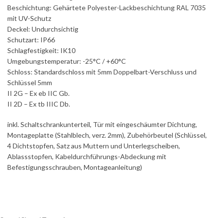
Beschichtung: Gehärtete Polyester-Lackbeschichtung RAL 7035
mit UV-Schutz
Deckel: Undurchsichtig
Schutzart: IP66
Schlagfestigkeit: IK10
Umgebungstemperatur: -25°C / +60°C
Schloss: Standardschloss mit 5mm Doppelbart-Verschluss und
Schlüssel 5mm
II 2G – Ex eb IIC Gb.
II 2D – Ex tb IIIC Db.
inkl. Schaltschrankunterteil, Tür mit eingeschäumter Dichtung,
Montageplatte (Stahlblech, verz. 2mm), Zubehörbeutel (Schlüssel,
4 Dichtstopfen, Satz aus Muttern und Unterlegscheiben,
Ablassstopfen, Kabeldurchführungs-Abdeckung mit
Befestigungsschrauben, Montageanleitung)