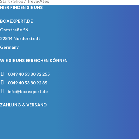
Start
/
Shop
/
Treva-Atex
HIER FINDEN SIE UNS
BOXEXPERT.DE
Oststraße 56
22844 Norderstedt
Germany
WIE SIE UNS ERREICHEN KÖNNEN
0049 40 53 80 92 255
0049 40 53 80 92 85
info@boxexpert.de
ZAHLUNG & VERSAND