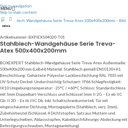
Skip to navigation
MENU
Skip to main content
Click to enlarge
ANFRAGE
Artikelnummer:
BXPIEX504020-T01
Stahlblech-Wandgehäuse Serie Treva-
Atex 500x400x200mm
BOXEXPERT Stahlblech-Wandgehäuse Serie Treva-Atex Außenmaße:
500x400x200 mm (LxBxH) Material: Stahlblech gemäß EN10130+A1
Beschichtung: Gehärtete Polyester-Lackbeschichtung RAL 7035 mit
UV-Schutz Deckel: Undurchsichtig Schutzart: IP66 Schlagfestigkeit:
IK10 Umgebungstemperatur: -25°C / +60°C Schloss: Standardschloss
mit 5mm Doppelbart-Verschluss und Schlüssel 5mm II 2G – Ex eb IIC
Gb. II 2D – Ex tb IIIC Db. inkl. Schaltschrankunterteil, Tür mit
eingeschäumter Dichtung, Montageplatte (Stahlblech, verz. 2mm),
Zubehörbeutel (Schlüssel, 4 Dichtstopfen, Satz aus Muttern und
Unterlegscheiben, Ablassstopfen, Kabeldurchführungs-Abdeckung mit
Befestigungsschrauben, Montageanleitung)