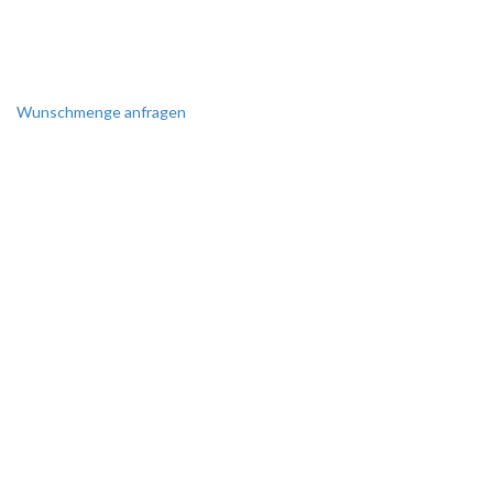
Wunschmenge anfragen
SIE BENÖTIGEN EINE
SONDERANFERTIGUNG?
Perfekt auf Sie zugeschnitten!
Wir erstellen Ihnen gerne ein
individuelles Angebot.