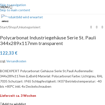
Skip to navigation
MENU
Skip to main content
Click to enlarge
ANFRAGE
Start
/
Shop
/
Unkategorisiert
Polycarbonat Industriegehäuse Serie St. Pauli
344x289x117mm transparent
122,33
€
zzgl.
Versandkosten
BOXEXPERT Polycarbonat Gehäuse Serie St.Pauli Außenmaße:
344x289x117mm (LxBxH) Material: Polycarbonat Farbe: Lichtgrau, RAL
7035 Schutzart: IP65 Schlagfestigkeit: IK07 Betriebstemperatur: -40
bis +80°C inkl. 4x Deckelschrauben
Lieferzeit ca. 3 Wochen
Add to wishlist