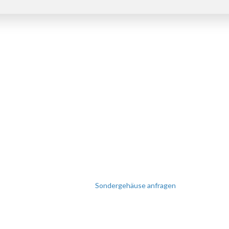
SIE BENÖTIGEN EINE
SONDERANFERTIGUNG
Perfekt auf Sie zugeschnitten!
Wir erstellen Ihnen gerne ein
individuelles Angebot.
Sondergehäuse anfragen