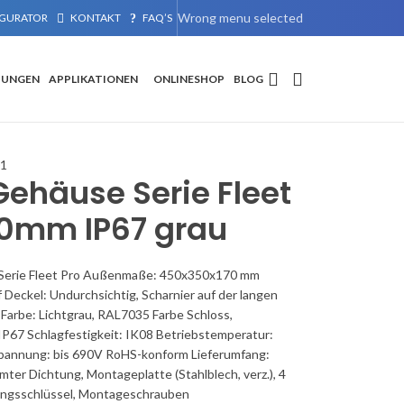
Wrong menu selected
GURATOR
KONTAKT
FAQ’S
TUNGEN
APPLIKATIONEN
ONLINESHOP
BLOG
1
ehäuse Serie Fleet
70mm IP67 grau
erie Fleet Pro Außenmaße: 450x350x170 mm
Deckel: Undurchsichtig, Scharnier auf der langen
 Farbe: Lichtgrau, RAL7035 Farbe Schloss,
 IP67 Schlagfestigkeit: IK08 Betriebstemperatur:
pannung: bis 690V RoHS-konform Lieferumfang:
mter Dichtung, Montageplatte (Stahlblech, verz.), 4
ungsschlüssel, Montageschrauben