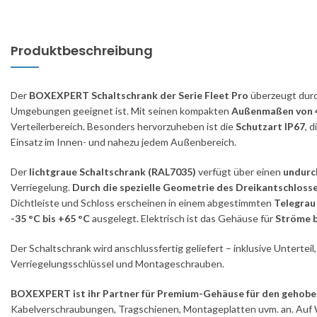
Produktbeschreibung
Der
BOXEXPERT Schaltschrank der Serie Fleet Pro
überzeugt durc
Umgebungen geeignet ist. Mit seinen kompakten
Außenmaßen von 4
Verteilerbereich. Besonders hervorzuheben ist die
Schutzart IP67
, 
Einsatz im Innen- und nahezu jedem Außenbereich.
Der
lichtgraue Schaltschrank (RAL7035)
verfügt über einen
undurch
Verriegelung.
Durch die spezielle Geometrie des Dreikantschloss
Dichtleiste und Schloss erscheinen in einem abgestimmten
Telegrau
-35 °C bis +65 °C
ausgelegt. Elektrisch ist das Gehäuse für
Ströme b
Der Schaltschrank wird anschlussfertig geliefert – inklusive Unterte
Verriegelungsschlüssel und Montageschrauben.
BOXEXPERT ist ihr Partner für Premium-Gehäuse für den gehobe
Kabelverschraubungen, Tragschienen, Montageplatten uvm. an. Auf 