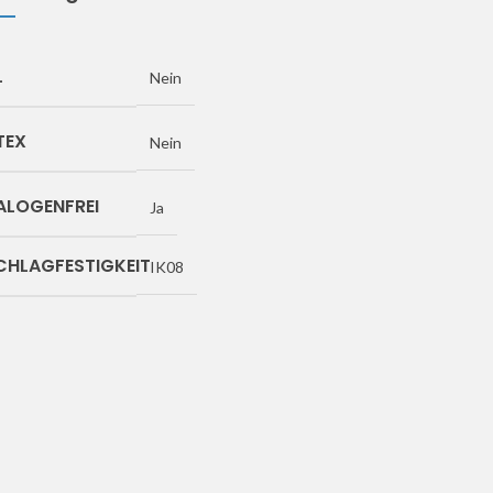
L
Nein
TEX
Nein
ALOGENFREI
Ja
CHLAGFESTIGKEIT
IK08