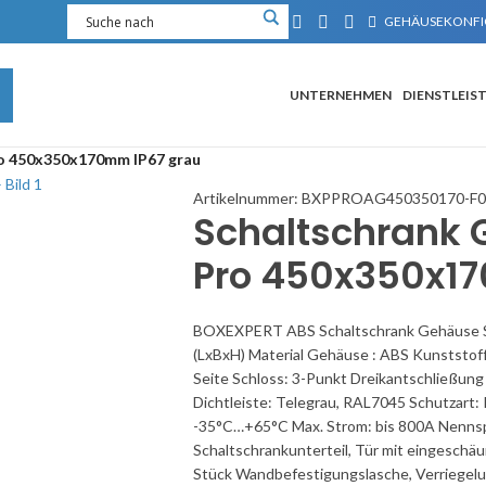
GEHÄUSEKONFI
UNTERNEHMEN
DIENSTLEIS
ro 450x350x170mm IP67 grau
Artikelnummer:
BXPPROAG450350170-F0
Schaltschrank G
Pro 450x350x1
BOXEXPERT ABS Schaltschrank Gehäuse S
(LxBxH) Material Gehäuse : ABS Kunststoff 
Seite Schloss: 3-Punkt Dreikantschließung
Dichtleiste: Telegrau, RAL7045 Schutzart:
-35°C…+65°C Max. Strom: bis 800A Nenns
Schaltschrankunterteil, Tür mit eingeschäu
Stück Wandbefestigungslasche, Verriegel