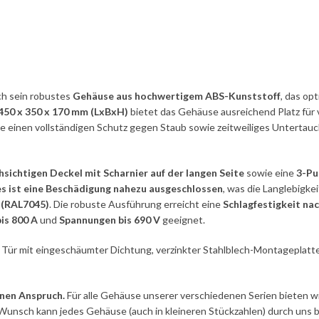
h sein robustes
Gehäuse aus hochwertigem ABS-Kunststoff
, das op
50 x 350 x 170 mm (LxBxH)
bietet das Gehäuse ausreichend Platz für
die einen vollständigen Schutz gegen Staub sowie zeitweiliges Untertauc
sichtigen Deckel mit Scharnier auf der langen Seite
sowie eine
3-Pu
es ist eine Beschädigung nahezu ausgeschlossen
, was die Langlebigke
 (RAL7045)
. Die robuste Ausführung erreicht eine
Schlagfestigkeit na
is 800 A
und
Spannungen bis 690 V
geeignet.
il, Tür mit eingeschäumter Dichtung, verzinkter Stahlblech-Montageplat
nen Anspruch.
Für alle Gehäuse unserer verschiedenen Serien bieten w
Wunsch kann jedes Gehäuse (auch in kleineren Stückzahlen) durch uns