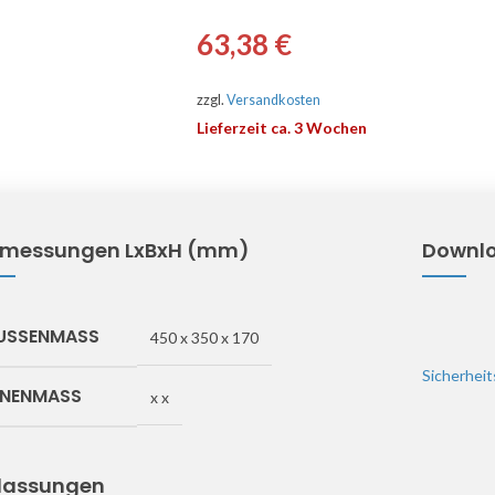
63,38
€
zzgl.
Versandkosten
Lieferzeit ca. 3 Wochen
messungen LxBxH (mm)
Downl
USSENMASS
450 x 350 x 170
Sicherheit
NNENMASS
x x
lassungen