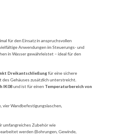
timal für den Einsatz in anspruchsvollen
 vielfältige Anwendungen im Steuerungs- und
hen in Wasser gewährleistet – ideal für den
nkt Dreikantschließung
für eine sichere
it des Gehäuses zusätzlich unterstreicht.
ch IK08
und ist für einen
Temperaturbereich von
te, vier Wandbefestigungslaschen,
ir umfangreiches Zubehör wie
 bearbeitet werden (Bohrungen, Gewinde,