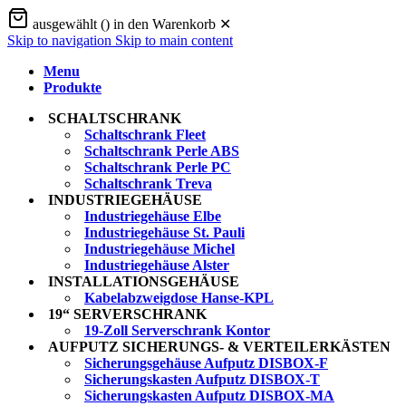
ausgewählt (
) in den Warenkorb
✕
Skip to navigation
Skip to main content
Menu
Produkte
SCHALTSCHRANK
Schaltschrank Fleet
Schaltschrank Perle ABS
Schaltschrank Perle PC
Schaltschrank Treva
INDUSTRIEGEHÄUSE
Industriegehäuse Elbe
Industriegehäuse St. Pauli
Industriegehäuse Michel
Industriegehäuse Alster
INSTALLATIONSGEHÄUSE
Kabelabzweigdose Hanse-KPL
19“ SERVERSCHRANK
19-Zoll Serverschrank Kontor
AUFPUTZ SICHERUNGS- & VERTEILERKÄSTEN
Sicherungsgehäuse Aufputz DISBOX-F
Sicherungskasten Aufputz DISBOX-T
Sicherungskasten Aufputz DISBOX-MA