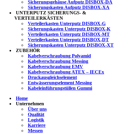
Sicherungsgehäuse Aufputz DISBOX-DA
Sicherungskasten Aufputz DISBOX-XA
UNTERPUTZ SICHERUNGS- &
VERTEILERKÄSTEN
Verteilerkasten Unterputz DISBOX-G
Sicherungskasten Unterputz DISBOX-K
Verteilerkasten Unterputz DISBOX-MT
Verteilerkasten Unterputz DISBOX-DT
Sicherungskasten Unterputz DISBOX-XT
ZUBEHÖR
Kabelverschraubung Polyamid
Kabelverschraubung Messing
Kabelverschraubung EMV
Kabelverschraubung ATEX – IECEx
Druckausgleichselement
Entwässerungselement Messing
Kabeleinführungstüllen Gummi
Home
Unternehmen
Über uns
Qualität
Logistik
Karriere
Messen