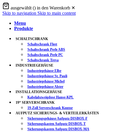
ausgewählt (
) in den Warenkorb
✕
Skip to navigation
Skip to main content
Menu
Produkte
SCHALTSCHRANK
Schaltschrank Fleet
Schaltschrank Perle ABS
Schaltschrank Perle PC
Schaltschrank Treva
INDUSTRIEGEHÄUSE
Industriegehäuse Elbe
Industriegehäuse St. Pauli
Industriegehäuse Michel
Industriegehäuse Alster
INSTALLATIONSGEHÄUSE
Kabelabzweigdose Hanse-KPL
19“ SERVERSCHRANK
19-Zoll Serverschrank Kontor
AUFPUTZ SICHERUNGS- & VERTEILERKÄSTEN
Sicherungsgehäuse Aufputz DISBOX-F
Sicherungskasten Aufputz DISBOX-T
Sicherungskasten Aufputz DISBOX-MA