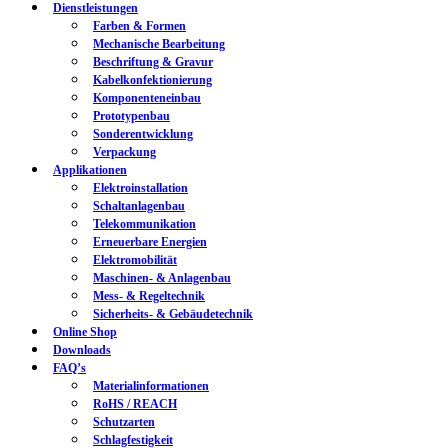
Dienstleistungen
Farben & Formen
Mechanische Bearbeitung
Beschriftung & Gravur
Kabelkonfektionierung
Komponenteneinbau
Prototypenbau
Sonderentwicklung
Verpackung
Applikationen
Elektroinstallation
Schaltanlagenbau
Telekommunikation
Erneuerbare Energien
Elektromobilität
Maschinen- & Anlagenbau
Mess- & Regeltechnik
Sicherheits- & Gebäudetechnik
Online Shop
Downloads
FAQ’s
Materialinformationen
RoHS / REACH
Schutzarten
Schlagfestigkeit