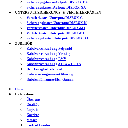
Sicherungsgehäuse Aufputz DISBOX-DA
Sicherungskasten Aufputz DISBOX-XA
UNTERPUTZ SICHERUNGS- & VERTEILERKÄSTEN
Verteilerkasten Unterputz DISBOX-G
Sicherungskasten Unterputz DISBOX-K
Verteilerkasten Unterputz DISBOX-MT
Verteilerkasten Unterputz DISBOX-DT
Sicherungskasten Unterputz DISBOX-XT
ZUBEHÖR
Kabelverschraubung Polyamid
Kabelverschraubung Messing
Kabelverschraubung EMV
Kabelverschraubung ATEX – IECEx
Druckausgleichselement
Entwässerungselement Messing
Kabeleinführungstüllen Gummi
Home
Unternehmen
Über uns
Qualität
Logistik
Karriere
Messen
Code of Conduct