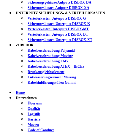
Sicherungsgehäuse Aufputz DISBOX-DA
Sicherungskasten Aufputz DISBOX-XA
UNTERPUTZ SICHERUNGS- & VERTEILERKÄSTEN
Verteilerkasten Unterputz DISBOX-G
Sicherungskasten Unterputz DISBOX-K
Verteilerkasten Unterputz DISBOX-MT
Verteilerkasten Unterputz DISBOX-DT
Sicherungskasten Unterputz DISBOX-XT
ZUBEHÖR
Kabelverschraubung Polyamid
Kabelverschraubung Messing
Kabelverschraubung EMV
Kabelverschraubung ATEX – IECEx
Druckausgleichselement
Entwässerungselement Messing
Kabeleinführungstüllen Gummi
Home
Unternehmen
Über uns
Qualität
Logistik
Karriere
Messen
Code of Conduct