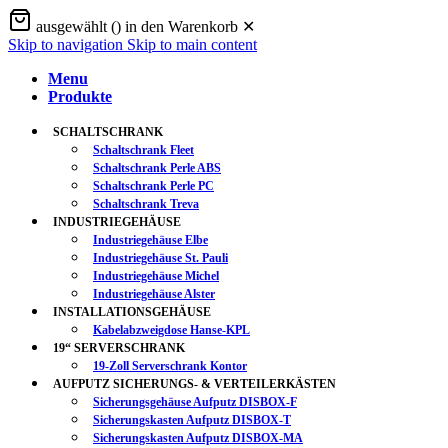
ausgewählt (
) in den Warenkorb
✕
Skip to navigation
Skip to main content
Menu
Produkte
SCHALTSCHRANK
Schaltschrank Fleet
Schaltschrank Perle ABS
Schaltschrank Perle PC
Schaltschrank Treva
INDUSTRIEGEHÄUSE
Industriegehäuse Elbe
Industriegehäuse St. Pauli
Industriegehäuse Michel
Industriegehäuse Alster
INSTALLATIONSGEHÄUSE
Kabelabzweigdose Hanse-KPL
19“ SERVERSCHRANK
19-Zoll Serverschrank Kontor
AUFPUTZ SICHERUNGS- & VERTEILERKÄSTEN
Sicherungsgehäuse Aufputz DISBOX-F
Sicherungskasten Aufputz DISBOX-T
Sicherungskasten Aufputz DISBOX-MA