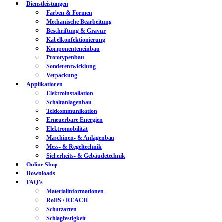
Dienstleistungen
Farben & Formen
Mechanische Bearbeitung
Beschriftung & Gravur
Kabelkonfektionierung
Komponenteneinbau
Prototypenbau
Sonderentwicklung
Verpackung
Applikationen
Elektroinstallation
Schaltanlagenbau
Telekommunikation
Erneuerbare Energien
Elektromobilität
Maschinen- & Anlagenbau
Mess- & Regeltechnik
Sicherheits- & Gebäudetechnik
Online Shop
Downloads
FAQ’s
Materialinformationen
RoHS / REACH
Schutzarten
Schlagfestigkeit