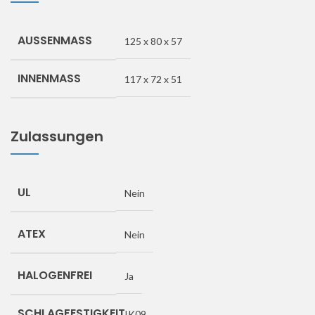
AUSSENMASS
125 x 80 x 57
INNENMASS
117 x 72 x 51
Zulassungen
UL
Nein
ATEX
Nein
HALOGENFREI
Ja
SCHLAGFESTIGKEIT
IK09