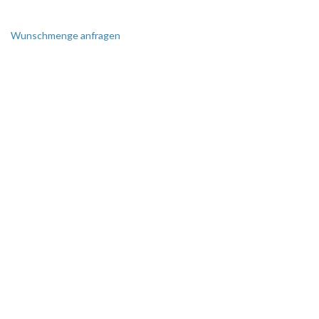
Wunschmenge anfragen
SIE BENÖTIGEN EINE
SONDERANFERTIGUNG?
Perfekt auf Sie zugeschnitten!
Wir erstellen Ihnen gerne ein
individuelles Angebot.