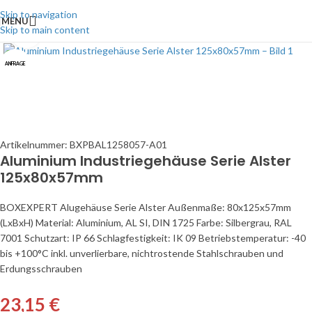
Skip to navigation
MENU
Skip to main content
Click to enlarge
ANFRAGE
Artikelnummer:
BXPBAL1258057-A01
Aluminium Industriegehäuse Serie Alster
125x80x57mm
BOXEXPERT Alugehäuse Serie Alster Außenmaße: 80x125x57mm
(LxBxH) Material: Aluminium, AL SI, DIN 1725 Farbe: Silbergrau, RAL
7001 Schutzart: IP 66 Schlagfestigkeit: IK 09 Betriebstemperatur: -40
bis +100°C inkl. unverlierbare, nichtrostende Stahlschrauben und
Erdungsschrauben
23,15
€