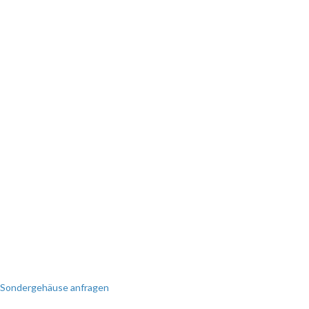
SIE BENÖTIGEN EINE
SONDERANFERTIGUNG?
Perfekt auf Sie zugeschnitten!
Wir erstellen Ihnen gerne ein
individuelles Angebot.
Sondergehäuse anfragen