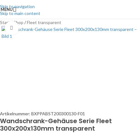
Skip to navigation
MENU
Skip to main content
Start
/
Shop
/
Fleet transparent
Click to enlarge
Artikelnummer:
BXPPABST200300130-F01
Wandschrank-Gehäuse Serie Fleet
300x200x130mm transparent