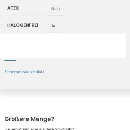
ATEX
Nein
HALOGENFREI
Ja
SCHLAGFESTIGKEIT
IK08
Downloads
Sicherheitsdatenblatt
Größere Menge?
Sie benötigen eine größere Stückzahl?