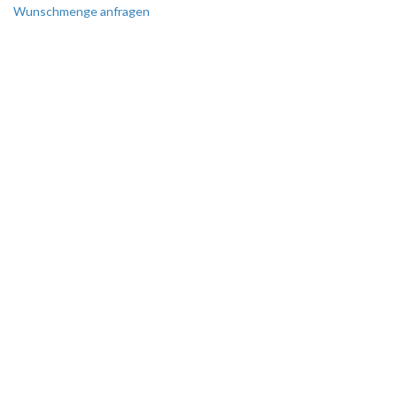
Wunschmenge anfragen
SIE BENÖTIGEN EINE
SONDERANFERTIGUNG?
Perfekt auf Sie zugeschnitten!
Wir erstellen Ihnen gerne ein
individuelles Angebot.