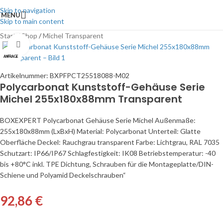
Skip to navigation
MENU
Skip to main content
Start
/
Shop
/
Michel Transparent
Click to enlarge
ANFRAGE
Artikelnummer:
BXPFPCT25518088-M02
Polycarbonat Kunststoff-Gehäuse Serie
Michel 255x180x88mm Transparent
BOXEXPERT Polycarbonat Gehäuse Serie Michel Außenmaße:
255x180x88mm (LxBxH) Material: Polycarbonat Unterteil: Glatte
Oberfläche Deckel: Rauchgrau transparent Farbe: Lichtgrau, RAL 7035
Schutzart: IP66/IP67 Schlagfestigkeit: IK08 Betriebstemperatur: -40
bis +80°C inkl. TPE Dichtung, Schrauben für die Montageplatte/DIN-
Schiene und Polyamid Deckelschrauben“
92,86
€