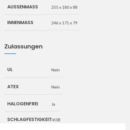
AUSSENMASS
255 x 180 x 88
INNENMASS
246 x 171 x 79
Zulassungen
UL
Nein
ATEX
Nein
HALOGENFREI
Ja
SCHLAGFESTIGKEIT
IK08