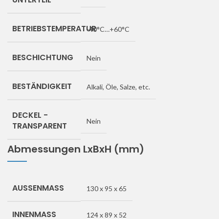
BETRIEBSTEMPERATUR
-40°C…+60°C
BESCHICHTUNG
Nein
BESTÄNDIGKEIT
Alkali, Öle, Salze, etc.
DECKEL -
Nein
TRANSPARENT
Abmessungen LxBxH (mm)
AUSSENMASS
130 x 95 x 65
INNENMASS
124 x 89 x 52