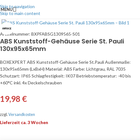
Skip to navigation
MENU
Skip to main content
Click to enlarge
ANFRAGE
Artikelnummer:
BXPFABSG1309565-S01
ABS Kunststoff-Gehäuse Serie St. Pauli
130x95x65mm
BOXEXPERT ABS Kunststoff-Gehäuse Serie St.Pauli Außenmaße:
130x95x65mm (LxBxH) Material: ABS Farbe: Lichtgrau, RAL 7035
Schutzart: IP65 Schlagfestigkeit: IK07 Betriebstemperatur: -40 bis
+60°C inkl. 4x Deckelschrauben
19,98
€
zzgl.
Versandkosten
Lieferzeit ca. 3 Wochen