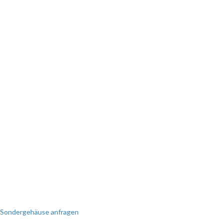
SIE BENÖTIGEN EINE
SONDERANFERTIGUNG?
Perfekt auf Sie zugeschnitten!
Wir erstellen Ihnen gerne ein
individuelles Angebot.
Sondergehäuse anfragen